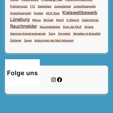
Frühjahrsputz
FTZ
Gedenktag
Jugendarbeit
Jugendfeuerwehr
Kreiswettbewerb
Kinderfeuerwehr
Kinotag
KKJF Shop
Lüneburg
Messe
Michael
Notruf
O-Marsch
Osterseminar
Rauchmelder
Rauchmeldertag
Shop der KKJF
Simone
Stemmen Kreisbrandmeister
Tanja
Tarmstedt
Verhalten im Brandfall
Zeltlager
Zeven
änderungen der Mail Adressen
Folge uns
Instagram
Facebook