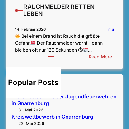
RAUCHMELDER RETTEN
LEBEN
mg
14. Februar 2026
Bei einem Brand ist Rauch die größte
Gefahr.
Der Rauchmelder warnt – dann
bleiben oft nur 120 Sekunden ⏱
…
:
Read More
R
A
U
Popular Posts
Bezirksentscheid
C
14. Juni 2026
H
Kreiswettbewerb der Jugendfeuerwehren
M
in Gnarrenburg
E
31. Mai 2026
L
Kreiswettbewerb in Gnarrenburg
D
22. Mai 2026
E