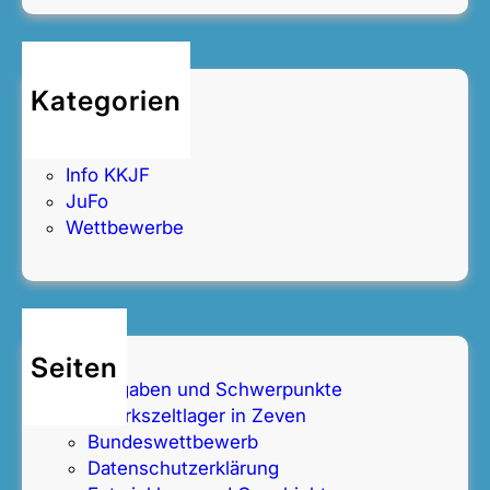
R
R
E
T
Kategorien
T
Allgemein
E
Fachbereiche
N
Info KKJF
L
JuFo
E
Wettbewerbe
B
E
N
Seiten
Aufgaben und Schwerpunkte
Bezirkszeltlager in Zeven
Bundeswettbewerb
Datenschutz­erklärung