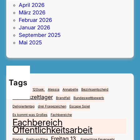
April 2026
März 2026
Februar 2026
Januar 2026
September 2025
Mai 2025
Tags
4.Mai
112
120sek.
Alessia
Annabelle
Bezirksentscheid
Bezirkszeltlager
Brandfall
Bundeswettbewerb
Deligiertentag
drei Fragezeichen
Escape Spiel
Es kommt was Großes
Fachbereiche
Fachbereich
Öffentlichkeitsarbeit
Freitag 13.
Florian
Freiburg/Elbe
Freiwillige Feuerwehr