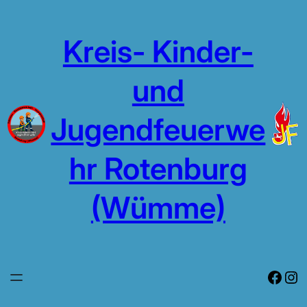
Zum
Inhalt
Kreis- Kinder-
springen
und
Jugendfeuerwe
hr Rotenburg
(Wümme)
Face
In