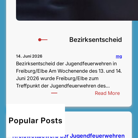
Bezirksentscheid
mg
14. Juni 2026
Bezirksentscheid der Jugendfeuerwehren in
Freiburg/Elbe Am Wochenende des 13. und 14.
Juni 2026 wurde Freiburg/Elbe zum
Treffpunkt der Jugendfeuerwehren des…
:
Read More
B
e
z
Popular Posts
Bezirksentscheid
i
14. Juni 2026
r
Kreiswettbewerb der Jugendfeuerwehren
k