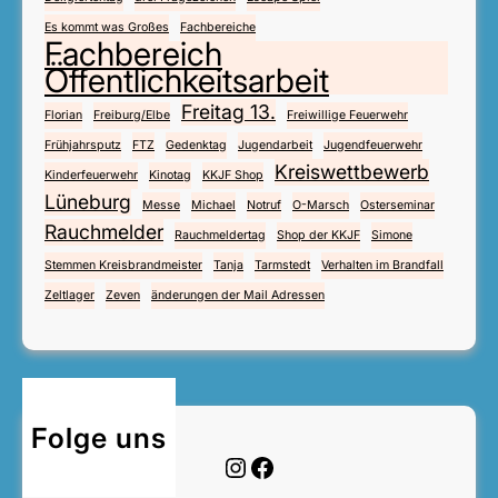
Es kommt was Großes
Fachbereiche
Fachbereich
Öffentlichkeitsarbeit
Freitag 13.
Florian
Freiburg/Elbe
Freiwillige Feuerwehr
Frühjahrsputz
FTZ
Gedenktag
Jugendarbeit
Jugendfeuerwehr
Kreiswettbewerb
Kinderfeuerwehr
Kinotag
KKJF Shop
Lüneburg
Messe
Michael
Notruf
O-Marsch
Osterseminar
Rauchmelder
Rauchmeldertag
Shop der KKJF
Simone
Stemmen Kreisbrandmeister
Tanja
Tarmstedt
Verhalten im Brandfall
Zeltlager
Zeven
änderungen der Mail Adressen
Folge uns
Instagram
Facebook