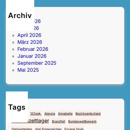
Archiv
Juni 2026
Mai 2026
April 2026
März 2026
Februar 2026
Januar 2026
September 2025
Mai 2025
Tags
4.Mai
112
120sek.
Alessia
Annabelle
Bezirksentscheid
Bezirkszeltlager
Brandfall
Bundeswettbewerb
Deligiertentag
drei Fragezeichen
Escape Spiel