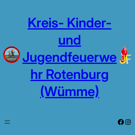
Zum
Inhalt
Kreis- Kinder-
springen
und
Jugendfeuerwe
hr Rotenburg
(Wümme)
Face
In