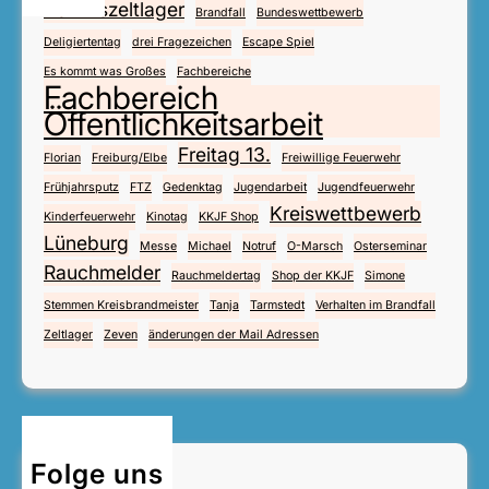
Bezirkszeltlager
Brandfall
Bundeswettbewerb
Deligiertentag
drei Fragezeichen
Escape Spiel
Es kommt was Großes
Fachbereiche
Fachbereich
Öffentlichkeitsarbeit
Freitag 13.
Florian
Freiburg/Elbe
Freiwillige Feuerwehr
Frühjahrsputz
FTZ
Gedenktag
Jugendarbeit
Jugendfeuerwehr
Kreiswettbewerb
Kinderfeuerwehr
Kinotag
KKJF Shop
Lüneburg
Messe
Michael
Notruf
O-Marsch
Osterseminar
Rauchmelder
Rauchmeldertag
Shop der KKJF
Simone
Stemmen Kreisbrandmeister
Tanja
Tarmstedt
Verhalten im Brandfall
Zeltlager
Zeven
änderungen der Mail Adressen
Folge uns