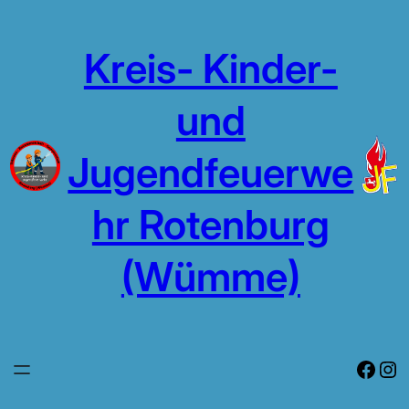
Zum
Inhalt
Kreis- Kinder-
springen
und
Jugendfeuerwe
hr Rotenburg
(Wümme)
Face
In