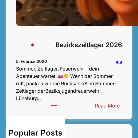
Bezirkszeltlager 2026
mg
5. Februar 2026
Sommer, Zeltlager, Feuerwehr – dein
Abenteuer wartet!
Wenn der Sommer
ruft, packen wir die Rucksäcke! Im Sommer-
Zeltlager derBeziksjugendfeuerwehr
Lüneburg…
:
Read More
B
e
z
Popular Posts
Bezirksentscheid
i