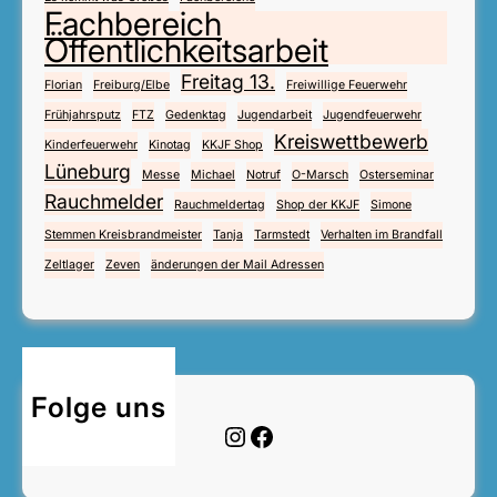
Fachbereich
Öffentlichkeitsarbeit
Freitag 13.
Florian
Freiburg/Elbe
Freiwillige Feuerwehr
Frühjahrsputz
FTZ
Gedenktag
Jugendarbeit
Jugendfeuerwehr
Kreiswettbewerb
Kinderfeuerwehr
Kinotag
KKJF Shop
Lüneburg
Messe
Michael
Notruf
O-Marsch
Osterseminar
Rauchmelder
Rauchmeldertag
Shop der KKJF
Simone
Stemmen Kreisbrandmeister
Tanja
Tarmstedt
Verhalten im Brandfall
Zeltlager
Zeven
änderungen der Mail Adressen
Folge uns
Instagram
Facebook