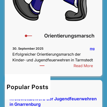
Orientierungsmarsch
mg
30. September 2025
Erfolgreicher Orientierungsmarsch der
Kinder- und Jugendfeuerwehren in Tarmstedt
:
Read More
O
r
i
Popular Posts
Bezirksentscheid
e
14. Juni 2026
n
Kreiswettbewerb der Jugendfeuerwehren
t
in Gnarrenburg
i