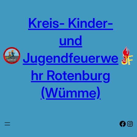
Zum
Inhalt
Kreis- Kinder-
springen
und
Jugendfeuerwe
hr Rotenburg
(Wümme)
Face
In