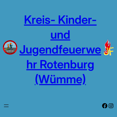
Zum
Inhalt
Kreis- Kinder-
springen
und
Jugendfeuerwe
hr Rotenburg
(Wümme)
Face
In