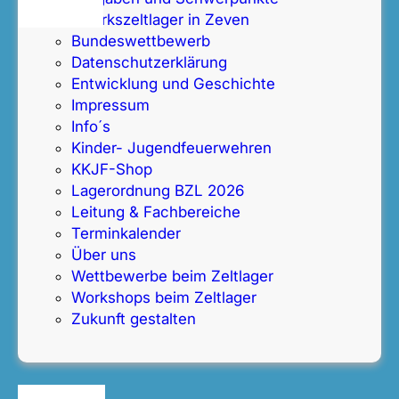
z
Bezirkszeltlager in Zeven
i
Bundeswettbewerb
r
Datenschutz­erklärung
k
Entwicklung und Geschichte
s
Impressum
j
Info´s
u
Kinder- Jugendfeuerwehren
g
KKJF-Shop
e
Lagerordnung BZL 2026
n
Leitung & Fachbereiche
d
Terminkalender
f
Über uns
e
Wettbewerbe beim Zeltlager
u
Workshops beim Zeltlager
e
Zukunft gestalten
r
w
e
h