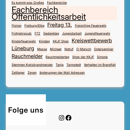
Es kommt was Großes
Fachbereiche
Fachbereich
Öffentlichkeitsarbeit
Freitag 13.
Florian
Freiburg/Elbe
Freiwillige Feuerwehr
Frühjahrsputz
FTZ
Gedenktag
Jugendarbeit
Jugendfeuerwehr
Kreiswettbewerb
Kinderfeuerwehr
Kinotag
KKJF Shop
Lüneburg
Messe
Michael
Notruf
O-Marsch
Osterseminar
Rauchmelder
Rauchmeldertag
Shop der KKJF
Simone
Stemmen Kreisbrandmeister
Tanja
Tarmstedt
Verhalten im Brandfall
Zeltlager
Zeven
änderungen der Mail Adressen
Folge uns
Instagram
Facebook