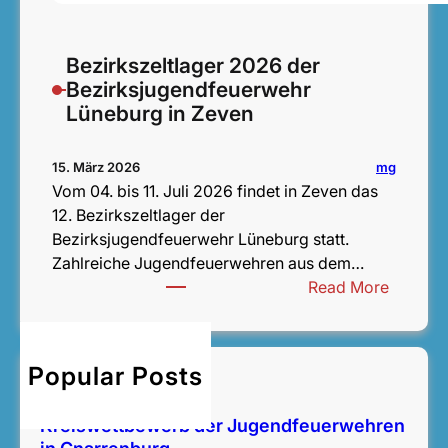
Bezirkszeltlager 2026 der
Bezirksjugendfeuerwehr
Lüneburg in Zeven
mg
15. März 2026
Vom 04. bis 11. Juli 2026 findet in Zeven das
12. Bezirkszeltlager der
Bezirksjugendfeuerwehr Lüneburg statt.
Zahlreiche Jugendfeuerwehren aus dem…
:
Read More
B
e
z
Popular Posts
Bezirksentscheid
i
14. Juni 2026
r
Kreiswettbewerb der Jugendfeuerwehren
k