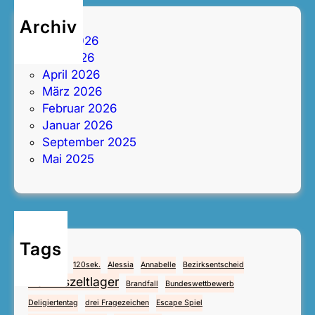
r
Archiv
L
Juni 2026
ü
Mai 2026
n
April 2026
e
März 2026
b
Februar 2026
u
Januar 2026
r
September 2025
g
Mai 2025
i
n
Z
e
v
Tags
e
4.Mai
112
120sek.
Alessia
Annabelle
Bezirksentscheid
n
Bezirkszeltlager
Brandfall
Bundeswettbewerb
Deligiertentag
drei Fragezeichen
Escape Spiel