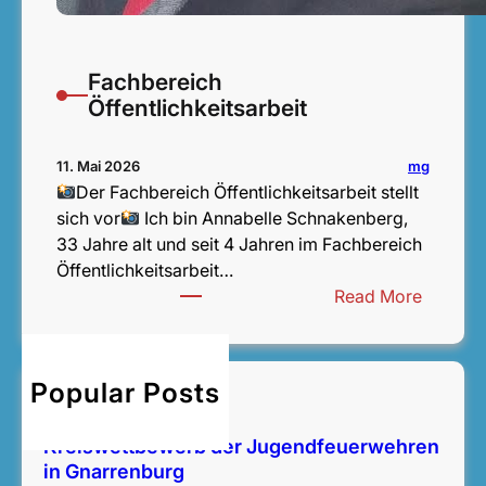
Fachbereich
Öffentlichkeitsarbeit
mg
11. Mai 2026
Der Fachbereich Öffentlichkeitsarbeit stellt
sich vor
Ich bin Annabelle Schnakenberg,
33 Jahre alt und seit 4 Jahren im Fachbereich
Öffentlichkeitsarbeit…
:
Read More
F
a
c
Popular Posts
Bezirksentscheid
h
14. Juni 2026
b
Kreiswettbewerb der Jugendfeuerwehren
e
in Gnarrenburg
r