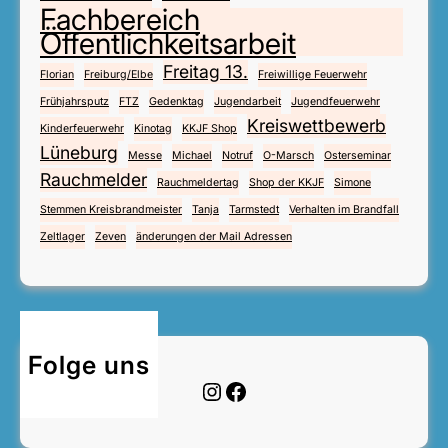
Fachbereich
Öffentlichkeitsarbeit
Freitag 13.
Florian
Freiburg/Elbe
Freiwillige Feuerwehr
Frühjahrsputz
FTZ
Gedenktag
Jugendarbeit
Jugendfeuerwehr
Kreiswettbewerb
Kinderfeuerwehr
Kinotag
KKJF Shop
Lüneburg
Messe
Michael
Notruf
O-Marsch
Osterseminar
Rauchmelder
Rauchmeldertag
Shop der KKJF
Simone
Stemmen Kreisbrandmeister
Tanja
Tarmstedt
Verhalten im Brandfall
Zeltlager
Zeven
änderungen der Mail Adressen
Folge uns
Instagram
Facebook