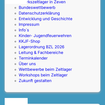
s
Bezirkszeltlager in Zeven
a
Bundeswettbewerb
r
Datenschutz­erklärung
b
Entwicklung und Geschichte
e
Impressum
i
Info´s
t
Kinder- Jugendfeuerwehren
KKJF-Shop
Lagerordnung BZL 2026
Leitung & Fachbereiche
Terminkalender
Über uns
Wettbewerbe beim Zeltlager
Workshops beim Zeltlager
Zukunft gestalten