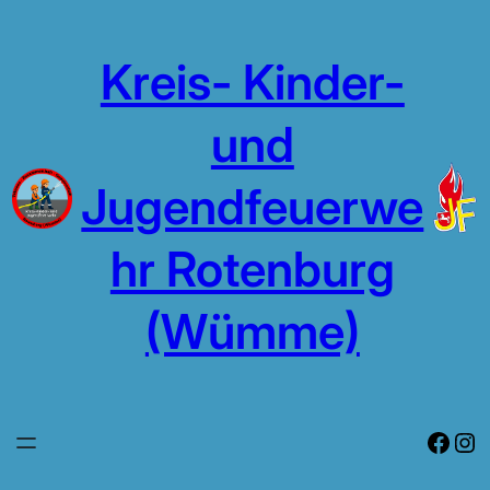
Zum
Inhalt
Kreis- Kinder-
springen
und
Jugendfeuerwe
hr Rotenburg
(Wümme)
Face
In