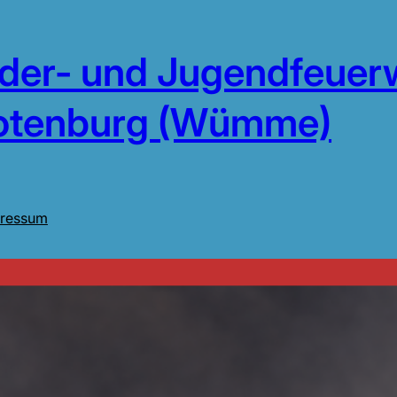
nder- und Jugendfeuer
otenburg (Wümme)
ressum