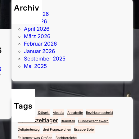
Archiv
Juni 2026
Mai 2026
April 2026
März 2026
Februar 2026
6
Januar 2026
September 2025
Mai 2025
g
r
Tags
:
O
4.Mai
112
120sek.
Alessia
Annabelle
Bezirksentscheid
s
Bezirkszeltlager
Brandfall
Bundeswettbewerb
t
Deligiertentag
drei Fragezeichen
Escape Spiel
e
Es kommt was Großes
Fachbereiche