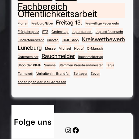
r
Fachbereich
s
Öffentlichkeitsarbeit
e
Freitag 13.
Florian
Freiburg/Elbe
Freiwillige Feuerwehr
m
i
Frühjahrsputz
FTZ
Gedenktag
Jugendarbeit
Jugendfeuerwehr
Kreiswettbewerb
n
Kinderfeuerwehr
Kinotag
KKJF Shop
Lüneburg
a
Messe
Michael
Notruf
O-Marsch
r
Rauchmelder
Osterseminar
Rauchmeldertag
2
Shop der KKJF
Simone
Stemmen Kreisbrandmeister
Tanja
0
Tarmstedt
Verhalten im Brandfall
Zeltlager
Zeven
2
änderungen der Mail Adressen
6
Folge uns
Instagram
Facebook