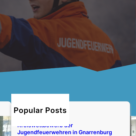
Popular Posts
Bezirksentscheid
14. Juni 2026
Kreiswettbewerb der
Jugendfeuerwehren in Gnarrenburg