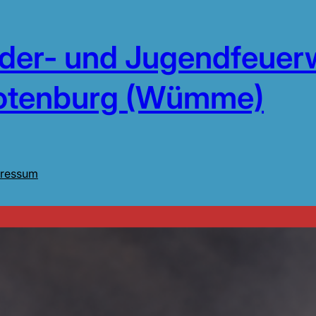
nder- und Jugendfeuer
otenburg (Wümme)
ressum