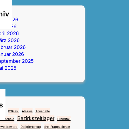
hiv
uni 2026
ai 2026
ril 2026
ärz 2026
ebruar 2026
anuar 2026
eptember 2025
ai 2025
s
112
120sek.
Alessia
Annabelle
Bezirkszeltlager
sentscheid
Brandfall
wettbewerb
Deligiertentag
drei Fragezeichen