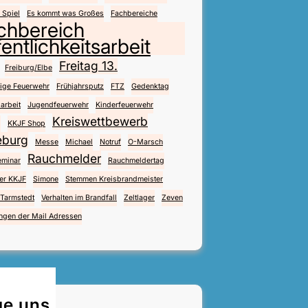
 Spiel
Es kommt was Großes
Fachbereiche
chbereich
entlichkeitsarbeit
Freitag 13.
Freiburg/Elbe
lige Feuerwehr
Frühjahrsputz
FTZ
Gedenktag
arbeit
Jugendfeuerwehr
Kinderfeuerwehr
Kreiswettbewerb
g
KKJF Shop
eburg
Messe
Michael
Notruf
O-Marsch
Rauchmelder
eminar
Rauchmeldertag
er KKJF
Simone
Stemmen Kreisbrandmeister
Tarmstedt
Verhalten im Brandfall
Zeltlager
Zeven
ngen der Mail Adressen
ge uns