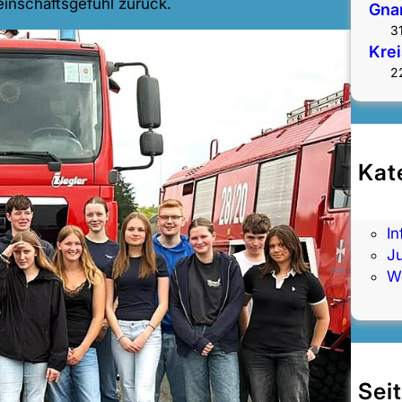
inschaftsgefühl zurück.
Gna
3
Kre
2
Kat
A
F
I
J
W
Sei