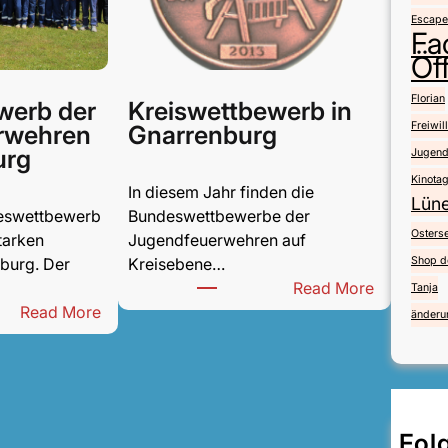
Escape
Fa
Öff
Florian
werb der
Kreiswettbewerb in
Freiwil
rwehren
Gnarrenburg
urg
Jugend
Kinota
In diesem Jahr finden die
Lün
deswettbewerb
Bundeswettbewerbe der
Osters
tarken
Jugendfeuerwehren auf
burg. Der
Kreisebene…
Shop d
:
Read More
Tanja
:
K
Read More
änderu
K
r
r
e
e
i
i
s
s
w
Fol