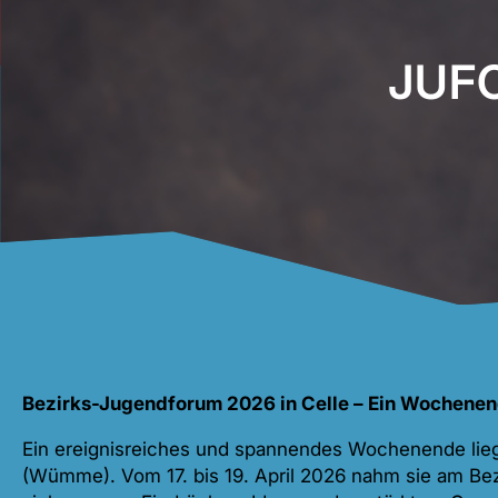
JUFO
Bezirks-Jugendforum 2026 in Celle – Ein Wochenend
Ein ereignisreiches und spannendes Wochenende lieg
(Wümme). Vom 17. bis 19. April 2026 nahm sie am Bezi