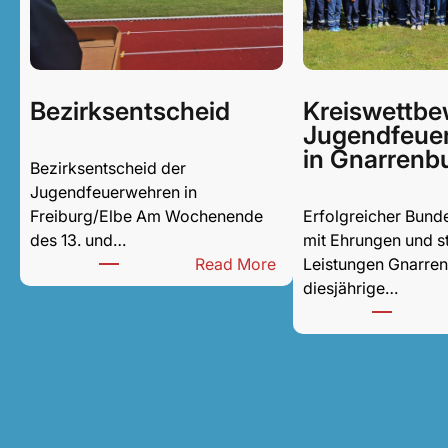
Bezirksentscheid
Kreiswettbe
Jugendfeue
in Gnarrenb
Bezirksentscheid der
Jugendfeuerwehren in
Freiburg/Elbe Am Wochenende
Erfolgreicher Bun
des 13. und…
mit Ehrungen und s
:
Read More
Leistungen Gnarren
B
diesjährige…
e
z
i
r
k
s