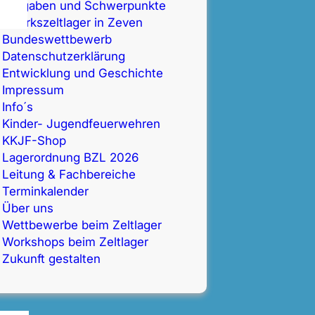
Aufgaben und Schwerpunkte
Bezirkszeltlager in Zeven
Bundeswettbewerb
Datenschutz­erklärung
Entwicklung und Geschichte
Impressum
Info´s
Kinder- Jugendfeuerwehren
KKJF-Shop
Lagerordnung BZL 2026
Leitung & Fachbereiche
Terminkalender
Über uns
Wettbewerbe beim Zeltlager
Workshops beim Zeltlager
Zukunft gestalten