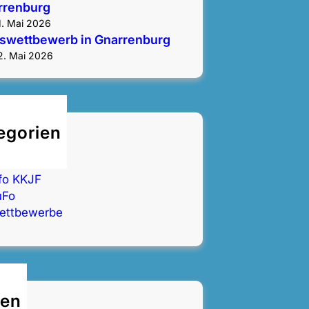
rrenburg
1. Mai 2026
iswettbewerb in Gnarrenburg
2. Mai 2026
egorien
llgemein
achbereiche
nfo KKJF
uFo
ettbewerbe
ten