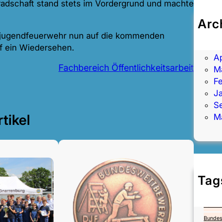
radschaft stand stets im Vordergrund und machte
Arc
J
eisjugendfeuerwehr nun auf die kommenden
M
uf ein Wiedersehen.
Ap
Fachbereich Öffentlichkeitsarbeit
M
F
J
S
tikel
M
Tag
4.Mai
Bezirk
Bundes