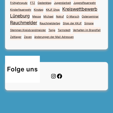
Frühjahrsputz
FTZ
Gedenktag
Jugendarbeit
Jugendfeuerwehr
Kreiswettbewerb
Kinderfeuerwehr
Kinotag
KKJF Shop
Lüneburg
Messe
Michael
Notruf
O-Marsch
Osterseminar
Rauchmelder
Rauchmeldertag
Shop der KKJF
Simone
Stemmen Kreisbrandmeister
Tanja
Tarmstedt
Verhalten im Brandfall
Zeltlager
Zeven
änderungen der Mail Adressen
Folge uns
Instagram
Facebook