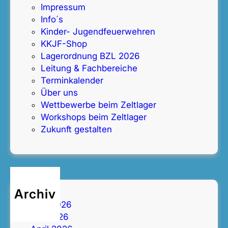
Impressum
r
Info´s
g
Kinder- Jugendfeuerwehren
KKJF-Shop
Lagerordnung BZL 2026
Leitung & Fachbereiche
Terminkalender
Über uns
Wettbewerbe beim Zeltlager
Workshops beim Zeltlager
Zukunft gestalten
Archiv
Juni 2026
Mai 2026