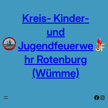
Zum
Inhalt
Kreis- Kinder-
springen
und
Jugendfeuerwe
hr Rotenburg
(Wümme)
Face
In