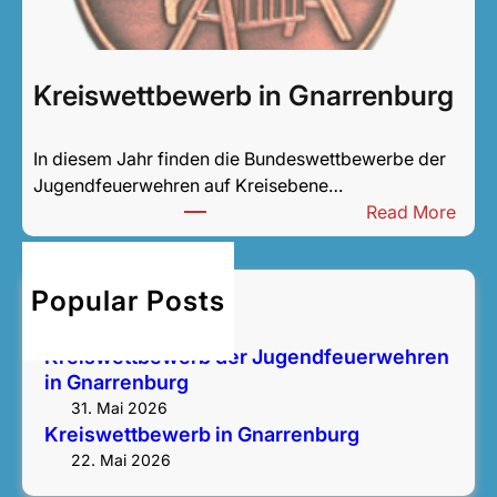
t
b
e
w
Kreiswettbewerb in Gnarrenburg
e
r
In diesem Jahr finden die Bundeswettbewerbe der
b
Jugendfeuerwehren auf Kreisebene…
d
:
Read More
e
K
r
r
J
e
u
Popular Posts
Bezirksentscheid
i
g
14. Juni 2026
s
e
Kreiswettbewerb der Jugendfeuerwehren
w
n
in Gnarrenburg
e
d
31. Mai 2026
t
f
Kreiswettbewerb in Gnarrenburg
t
e
22. Mai 2026
b
u