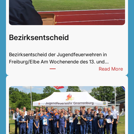
Bezirksentscheid
Bezirksentscheid der Jugendfeuerwehren in
Freiburg/Elbe Am Wochenende des 13. und…
:
Read More
B
e
z
i
r
k
s
e
n