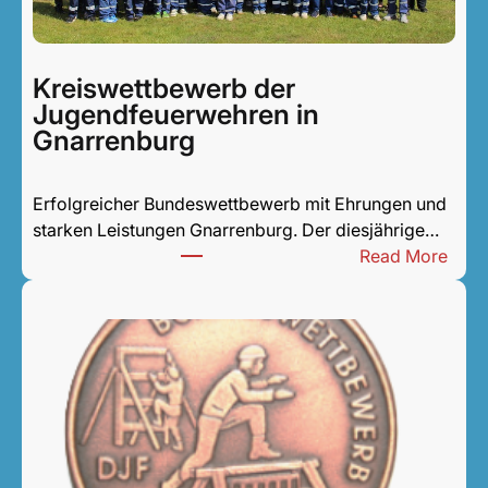
t
s
c
Kreiswettbewerb der
h
Jugendfeuerwehren in
e
Gnarrenburg
i
d
Erfolgreicher Bundeswettbewerb mit Ehrungen und
starken Leistungen Gnarrenburg. Der diesjährige…
:
Read More
K
r
e
i
s
w
e
t