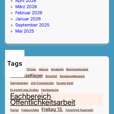
April 2026
März 2026
Februar 2026
Januar 2026
September 2025
Mai 2025
Tags
4.Mai
112
120sek.
Alessia
Annabelle
Bezirksentscheid
Bezirkszeltlager
Brandfall
Bundeswettbewerb
Deligiertentag
drei Fragezeichen
Escape Spiel
Es kommt was Großes
Fachbereiche
Fachbereich
Öffentlichkeitsarbeit
Freitag 13.
Florian
Freiburg/Elbe
Freiwillige Feuerwehr