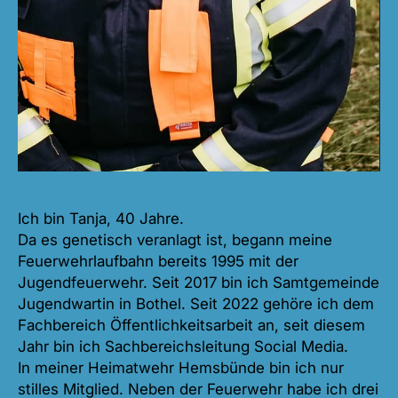
Ich bin Tanja, 40 Jahre.
Da es genetisch veranlagt ist, begann meine
Feuerwehrlaufbahn bereits 1995 mit der
Jugendfeuerwehr. Seit 2017 bin ich Samtgemeinde
Jugendwartin in Bothel. Seit 2022 gehöre ich dem
Fachbereich Öffentlichkeitsarbeit an, seit diesem
Jahr bin ich Sachbereichsleitung Social Media.
In meiner Heimatwehr Hemsbünde bin ich nur
stilles Mitglied. Neben der Feuerwehr habe ich drei