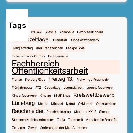
Tags
4.Mai
112
120sek.
Alessia
Annabelle
Bezirksentscheid
Bezirkszeltlager
Brandfall
Bundeswettbewerb
Deligiertentag
drei Fragezeichen
Escape Spiel
Es kommt was Großes
Fachbereiche
Fachbereich
Öffentlichkeitsarbeit
Freitag 13.
Florian
Freiburg/Elbe
Freiwillige Feuerwehr
Frühjahrsputz
FTZ
Gedenktag
Jugendarbeit
Jugendfeuerwehr
Kreiswettbewerb
Kinderfeuerwehr
Kinotag
KKJF Shop
Lüneburg
Messe
Michael
Notruf
O-Marsch
Osterseminar
Rauchmelder
Rauchmeldertag
Shop der KKJF
Simone
Stemmen Kreisbrandmeister
Tanja
Tarmstedt
Verhalten im Brandfall
Zeltlager
Zeven
änderungen der Mail Adressen