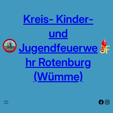
Zum
Inhalt
Kreis- Kinder-
springen
und
Jugendfeuerwe
hr Rotenburg
(Wümme)
Face
In