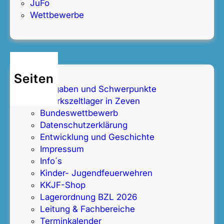
JuFo
G
n
Wettbewerbe
n
i
a
n
r
G
r
n
e
a
Seiten
n
r
Aufgaben und Schwerpunkte
b
r
Bezirkszeltlager in Zeven
u
e
Bundeswettbewerb
r
n
Datenschutz­erklärung
g
b
Entwicklung und Geschichte
u
Impressum
r
Info´s
g
Kinder- Jugendfeuerwehren
KKJF-Shop
Lagerordnung BZL 2026
Leitung & Fachbereiche
Terminkalender