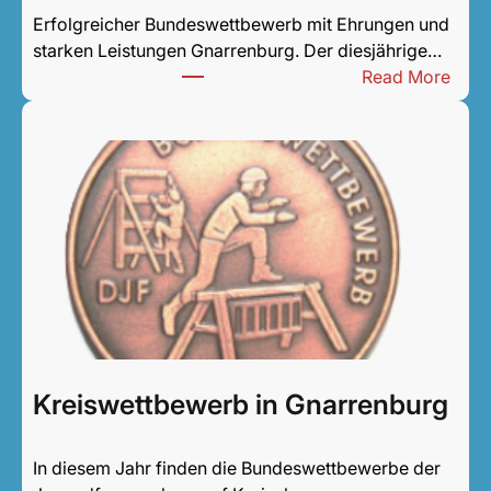
d
Erfolgreicher Bundeswettbewerb mit Ehrungen und
starken Leistungen Gnarrenburg. Der diesjährige…
:
Read More
K
r
e
i
s
w
e
t
t
b
e
w
Kreiswettbewerb in Gnarrenburg
e
r
In diesem Jahr finden die Bundeswettbewerbe der
b