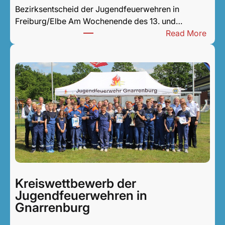
Bezirksentscheid der Jugendfeuerwehren in
Freiburg/Elbe Am Wochenende des 13. und…
:
Read More
B
e
z
i
r
k
s
e
n
t
s
c
Kreiswettbewerb der
h
Jugendfeuerwehren in
e
Gnarrenburg
i