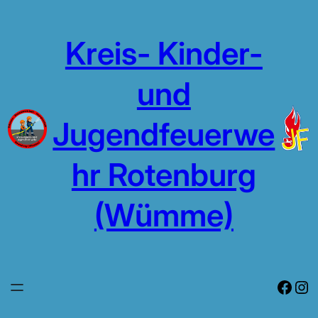
Zum
Inhalt
Kreis- Kinder-
springen
und
Jugendfeuerwe
hr Rotenburg
(Wümme)
Face
In