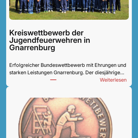
Kreiswettbewerb der
Jugendfeuerwehren in
Gnarrenburg
Erfolgreicher Bundeswettbewerb mit Ehrungen und
starken Leistungen Gnarrenburg. Der diesjährige…
:
Weiterlesen
Krei
der
Juge
in
Gnar