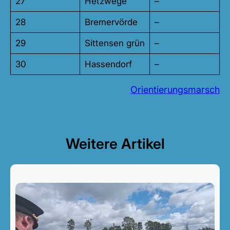
27
Hetzwege
–
28
Bremervörde
–
29
Sittensen grün
–
30
Hassendorf
–
Orientierungsmarsch
Weitere Artikel