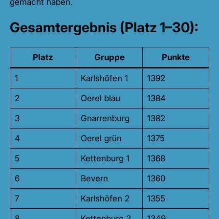
gemacht haben.
Gesamtergebnis (Platz 1–30):
Platz
Gruppe
Punkte
1
Karlshöfen 1
1392
2
Oerel blau
1384
3
Gnarrenburg
1382
4
Oerel grün
1375
5
Kettenburg 1
1368
6
Bevern
1360
7
Karlshöfen 2
1355
8
Kettenburg 2
1349