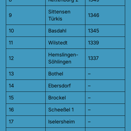
Sittensen
9
1346
Türkis
10
Basdahl
1345
11
Wilstedt
1339
Hemslingen-
12
1337
Söhlingen
13
Bothel
–
14
Ebersdorf
–
15
Brockel
–
16
Scheeßel 1
–
17
Iselersheim
–