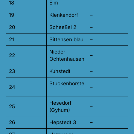
18
Elm
–
19
Klenkendorf
–
20
Scheeßel 2
–
21
Sittensen blau
–
Nieder-
22
–
Ochtenhausen
23
Kuhstedt
–
Stuckenborste
24
–
l
Hesedorf
25
–
(Gyhum)
26
Hepstedt 3
–